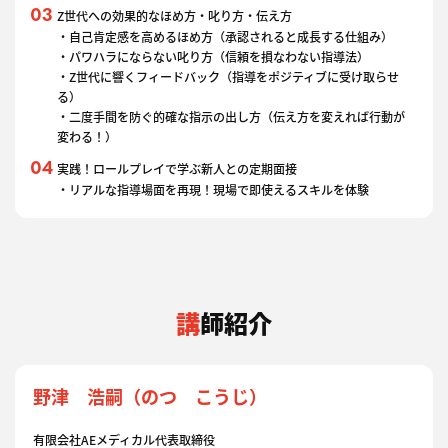
Z世代への効果的なほめ方・叱り方・伝え方
・自己肯定感を高めるほめ方（承認されると成長する仕組み）
・パワハラにならない叱り方（信頼を損なわない指導法）
・Z世代に響くフィードバック（指導をポジティブに受け取らせ
る）
・二度手間を防ぐ的確な指示の出し方（伝え方を変えれば行動が
変わる！）
実践！ロールプレイで学ぶ新人との定期面接
・リアルな指導場面を再現！現場で即使えるスキルを体験
講師紹介
野津 浩嗣（のつ こうじ）
有限会社AEメディカル代表取締役